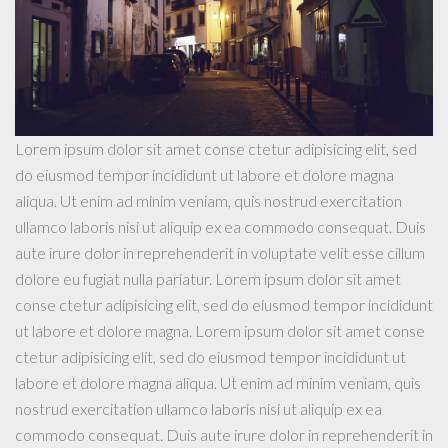
Lorem ipsum dolor sit amet conse ctetur adipisicing elit, sed
do eiusmod tempor incididunt ut labore et dolore magna
aliqua. Ut enim ad minim veniam, quis nostrud exercitation
ullamco laboris nisi ut aliquip ex ea commodo consequat. Duis
aute irure dolor in reprehenderit in voluptate velit esse cillum
dolore eu fugiat nulla pariatur. Lorem ipsum dolor sit amet
conse ctetur adipisicing elit, sed do eiusmod tempor incididunt
ut labore et dolore magna. Lorem ipsum dolor sit amet conse
ctetur adipisicing elit, sed do eiusmod tempor incididunt ut
labore et dolore magna aliqua. Ut enim ad minim veniam, quis
nostrud exercitation ullamco laboris nisi ut aliquip ex ea
commodo consequat. Duis aute irure dolor in reprehenderit in