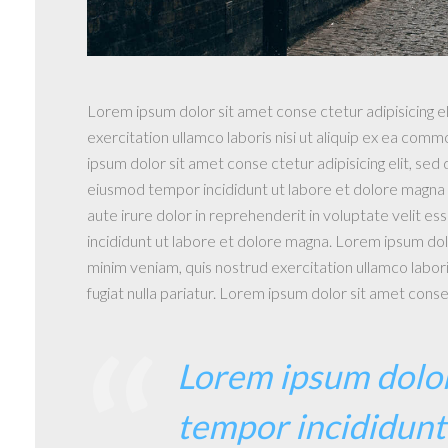
Lorem ipsum dolor sit amet conse ctetur adipisicing e
exercitation ullamco laboris nisi ut aliquip ex ea comm
ipsum dolor sit amet conse ctetur adipisicing elit, se
eiusmod tempor incididunt ut labore et dolore magna a
aute irure dolor in reprehenderit in voluptate velit es
incididunt ut labore et dolore magna. Lorem ipsum dolo
minim veniam, quis nostrud exercitation ullamco labori
fugiat nulla pariatur. Lorem ipsum dolor sit amet cons
Lorem ipsum dolor 
tempor incididunt 