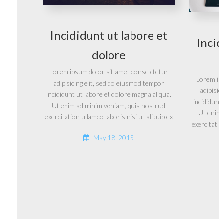
Incididunt ut labore et
Inci
dolore
Lorem ipsum dolor sit amet conse ctetur
Lorem i
adipisicing elit, sed do eiusmod tempor
adipis
incididunt ut labore et dolore magna aliqua.
incididun
Ut enim ad minim veniam, quis nostrud
Ut eni
exercitation ullamco laboris nisi ut aliquip ex
exercitati
May 18, 2015