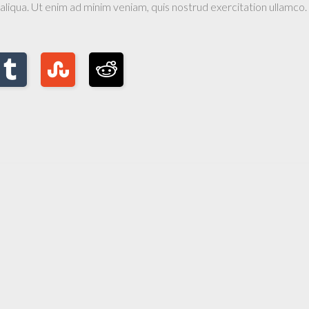
liqua. Ut enim ad minim veniam, quis nostrud exercitation ullamco.
d