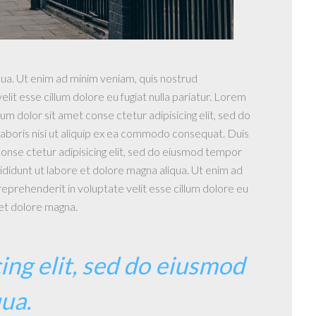
qua. Ut enim ad minim veniam, quis nostrud
lit esse cillum dolore eu fugiat nulla pariatur. Lorem
m dolor sit amet conse ctetur adipisicing elit, sed do
laboris nisi ut aliquip ex ea commodo consequat. Duis
 conse ctetur adipisicing elit, sed do eiusmod tempor
ididunt ut labore et dolore magna aliqua. Ut enim ad
reprehenderit in voluptate velit esse cillum dolore eu
 et dolore magna.
ing elit, sed do eiusmod
ua.