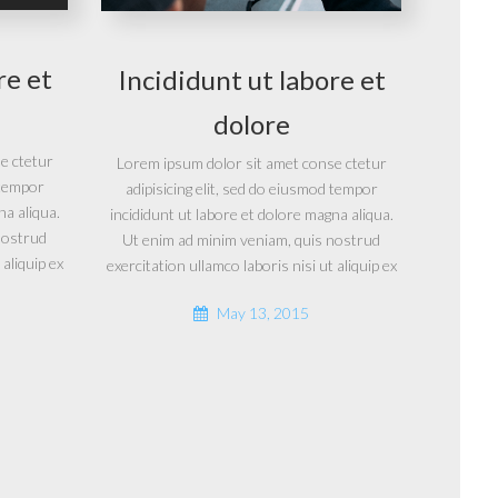
re et
Incididunt ut labore et
dolore
e ctetur
Lorem ipsum dolor sit amet conse ctetur
 tempor
adipisicing elit, sed do eiusmod tempor
na aliqua.
incididunt ut labore et dolore magna aliqua.
nostrud
Ut enim ad minim veniam, quis nostrud
 aliquip ex
exercitation ullamco laboris nisi ut aliquip ex
May 13, 2015