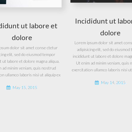
Incididunt ut labo
didunt ut labore et
dolore
dolore
Lorem ipsum dolor sit amet cons
psum dolor sit amet conse ctetur
adipisicing elit, sed do eiusmod
icing elit, sed do eiusmod tempor
incididunt ut labore et dolore mag
t ut labore et dolore magna aliqua.
Ut enim ad minim veniam, quis 
m ad minim veniam, quis nostrud
exercitation ullamco laboris nisi ut
on ullamco laboris nisi ut aliquip ex
May 14, 2015
May 15, 2015